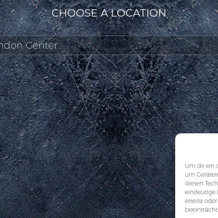
CHOOSE A LOCATION
Um dir ein 
um Gerätei
diesen Tech
eindeutige 
erteilst od
beeinträcht