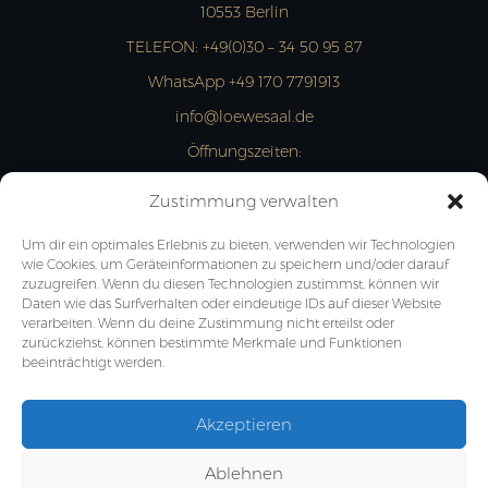
10553 Berlin
TELEFON:
+49(0)30 – 34 50 95 87
WhatsApp +49 170 7791913
info@loewesaal.de
Öffnungszeiten:
MON- FRI: 10:00 – 15:00 Uhr
Zustimmung verwalten
JETZT ANFRAGEN
Um dir ein optimales Erlebnis zu bieten, verwenden wir Technologien
wie Cookies, um Geräteinformationen zu speichern und/oder darauf
zuzugreifen. Wenn du diesen Technologien zustimmst, können wir
Daten wie das Surfverhalten oder eindeutige IDs auf dieser Website
verarbeiten. Wenn du deine Zustimmung nicht erteilst oder
zurückziehst, können bestimmte Merkmale und Funktionen
beeinträchtigt werden.
Akzeptieren
Ablehnen