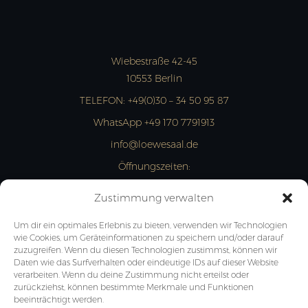
Wiebestraße 42-45
10553 Berlin
TELEFON:
+49(0)30 – 34 50 95 87
WhatsApp +49 170 7791913
info@loewesaal.de
Öffnungszeiten:
MON- FRI: 10:00 – 15:00 Uhr
Zustimmung verwalten
JETZT ANFRAGEN
Um dir ein optimales Erlebnis zu bieten, verwenden wir Technologien
wie Cookies, um Geräteinformationen zu speichern und/oder darauf
zuzugreifen. Wenn du diesen Technologien zustimmst, können wir
Daten wie das Surfverhalten oder eindeutige IDs auf dieser Website
verarbeiten. Wenn du deine Zustimmung nicht erteilst oder
zurückziehst, können bestimmte Merkmale und Funktionen
beeinträchtigt werden.