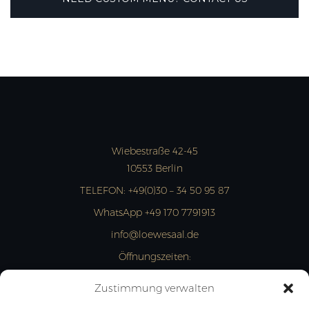
Wiebestraße 42-45
10553 Berlin
TELEFON:
+49(0)30 – 34 50 95 87
WhatsApp +49 170 7791913
info@loewesaal.de
Öffnungszeiten:
MON- FRI: 10:00 – 15:00 Uhr
Zustimmung verwalten