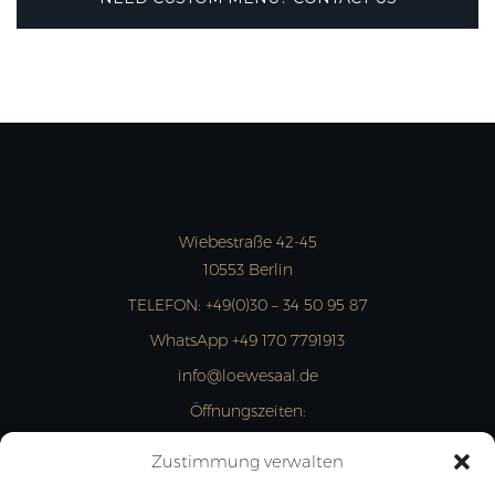
Wiebestraße 42-45
10553 Berlin
TELEFON:
+49(0)30 – 34 50 95 87
WhatsApp +49 170 7791913
info@loewesaal.de
Öffnungszeiten:
MON- FRI: 10:00 – 15:00 Uhr
Zustimmung verwalten