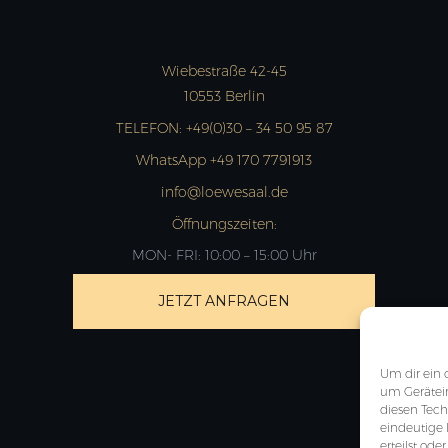
Wiebestraße 42-45
10553 Berlin
TELEFON:
+49(0)30 – 34 50 95 87
WhatsApp +49 170 7791913
info@loewesaal.de
Öffnungszeiten:
MON- FRI: 10:00 – 15:00 Uhr
JETZT ANFRAGEN
Um dir ein 
um Gerätei
diesen Tech
eindeutige 
erteilst od