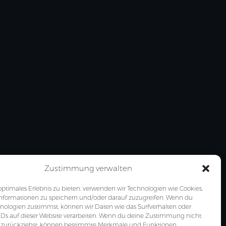
Zustimmung verwalten
optimales Erlebnis zu bieten, verwenden wir Technologien wie Cookies,
nformationen zu speichern und/oder darauf zuzugreifen. Wenn du
nologien zustimmst, können wir Daten wie das Surfverhalten oder
IDs auf dieser Website verarbeiten. Wenn du deine Zustimmung nicht
er zurückziehst, können bestimmte Merkmale und Funktionen