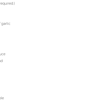
required.)
garlic
auce
ad
ple