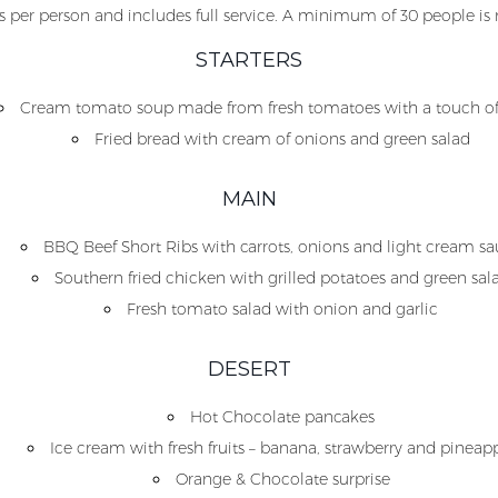
is per person and includes full service. A minimum of 30 people is 
STARTERS
Cream tomato soup made from fresh tomatoes with a touch of 
Fried bread with cream of onions and green salad
MAIN
BBQ Beef Short Ribs with carrots, onions and light cream s
Southern fried chicken with grilled potatoes and green sal
Fresh tomato salad with onion and garlic
DESERT
Hot Chocolate pancakes
Ice cream with fresh fruits – banana, strawberry and pineap
Orange & Chocolate surprise