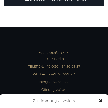
Wiebestraße 42-45
10553 Berlin
TELEFON:
+49(0)30 – 34 50 95 87
WhatsApp +49 170 7791913
info@loewesaal.de
Öffnungszeiten:
MON- FRI: 10:00 – 15:00 Uhr
Zustimmung verwalten