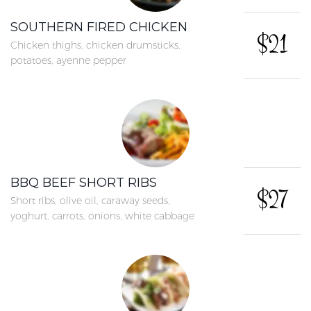
SOUTHERN FIRED CHICKEN
$21
Chicken thighs, chicken drumsticks,
potatoes, ayenne pepper
BBQ BEEF SHORT RIBS
$27
Short ribs, olive oil, caraway seeds,
yoghurt, carrots, onions, white cabbage