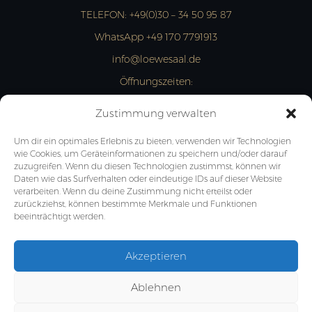
TELEFON:
+49(0)30 – 34 50 95 87
WhatsApp +49 170 7791913
info@loewesaal.de
Öffnungszeiten:
MON- FRI: 10:00 – 15:00 Uhr
Zustimmung verwalten
JETZT ANFRAGEN
Um dir ein optimales Erlebnis zu bieten, verwenden wir Technologien
wie Cookies, um Geräteinformationen zu speichern und/oder darauf
zuzugreifen. Wenn du diesen Technologien zustimmst, können wir
Daten wie das Surfverhalten oder eindeutige IDs auf dieser Website
verarbeiten. Wenn du deine Zustimmung nicht erteilst oder
zurückziehst, können bestimmte Merkmale und Funktionen
beeinträchtigt werden.
Akzeptieren
Ablehnen