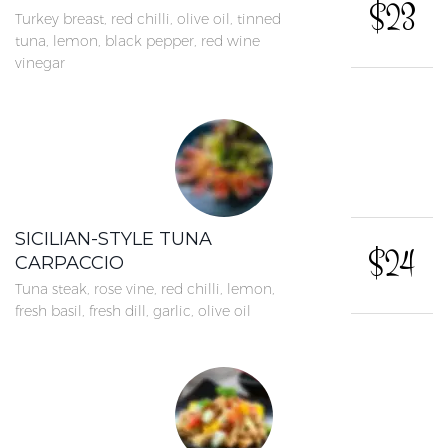
$23
Turkey breast, red chilli, olive oil, tinned
tuna, lemon, black pepper, red wine
vinegar
SICILIAN-STYLE TUNA
$24
CARPACCIO
Tuna steak, rose vine, red chilli, lemon,
fresh basil, fresh dill, garlic, olive oil