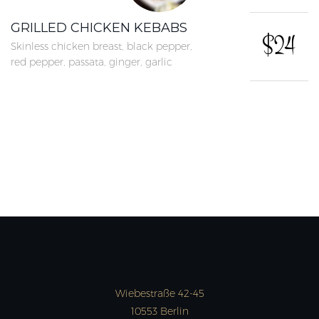
GRILLED CHICKEN KEBABS
$24
Skinless chicken breast, black pepper,
red pepper, passata, ginger, garlic
Wiebestraße 42-45
10553 Berlin