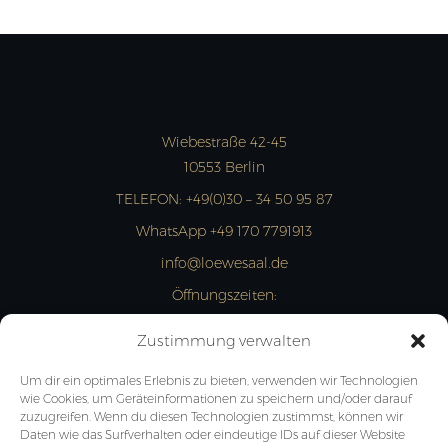
Wiebestraße 42-45
10553 Berlin
TELEFON:
+49(0)30 – 34 50 95 87
WhatsApp +49 170 7791913
info@loewesaal.de
Öffnungszeiten:
MON- FRI: 10:00 – 15:00 Uhr
Zustimmung verwalten
JETZT ANFRAGEN
Um dir ein optimales Erlebnis zu bieten, verwenden wir Technologien
wie Cookies, um Geräteinformationen zu speichern und/oder darauf
zuzugreifen. Wenn du diesen Technologien zustimmst, können wir
Daten wie das Surfverhalten oder eindeutige IDs auf dieser Website