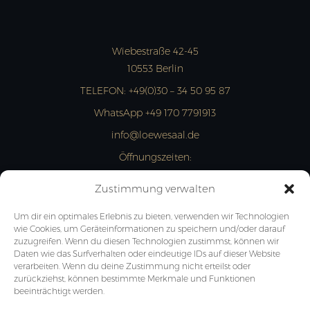
Wiebestraße 42-45
10553 Berlin
TELEFON:
+49(0)30 – 34 50 95 87
WhatsApp +49 170 7791913
info@loewesaal.de
Öffnungszeiten:
MON- FRI: 10:00 – 15:00 Uhr
Zustimmung verwalten
JETZT ANFRAGEN
Um dir ein optimales Erlebnis zu bieten, verwenden wir Technologien
wie Cookies, um Geräteinformationen zu speichern und/oder darauf
zuzugreifen. Wenn du diesen Technologien zustimmst, können wir
Daten wie das Surfverhalten oder eindeutige IDs auf dieser Website
verarbeiten. Wenn du deine Zustimmung nicht erteilst oder
zurückziehst, können bestimmte Merkmale und Funktionen
beeinträchtigt werden.